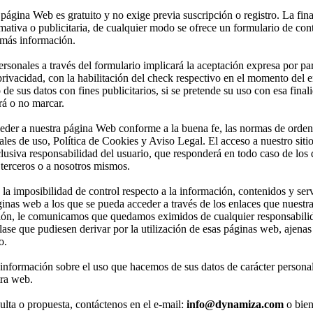
 página Web es gratuito y no exige previa suscripción o registro. La fin
ativa o publicitaria, de cualquier modo se ofrece un formulario de con
 más información.
ersonales a través del formulario implicará la aceptación expresa por pa
 privacidad, con la habilitación del check respectivo en el momento del e
de sus datos con fines publicitarios, si se pretende su uso con esa finali
rá o no marcar.
eder a nuestra página Web conforme a la buena fe, las normas de orden 
es de uso, Política de Cookies y Aviso Legal. El acceso a nuestro siti
clusiva responsabilidad del usuario, que responderá en todo caso de los 
terceros o a nosotros mismos.
la imposibilidad de control respecto a la información, contenidos y ser
inas web a los que se pueda acceder a través de los enlaces que nuest
ción, le comunicamos que quedamos eximidos de cualquier responsabilid
clase que pudiesen derivar por la utilización de esas páginas web, ajena
o.
nformación sobre el uso que hacemos de sus datos de carácter personal 
tra web.
ulta o propuesta, contáctenos en el e-mail:
info@dynamiza.com
o bien