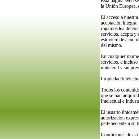
Esta página Web se
la Unión Europea, q
El acceso a nuestra
aceptación integra,
rogamos lea deteni
servicios, acepta y
estuviere de acuerd
del mismo.
En cualquier momen
servicios, e inclus
unilateral y sin pre
Propiedad intelect
Todos los contenido
que se han adquirid
Intelectual e Industr
El usuario únicamen
autorización expresa
perteneciente a su ti
Condiciones de ac