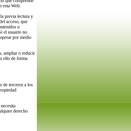
acio que comprende
en esta Web.
a previa lectura y
del acceso, que
ontenidos o
i el usuario no
y operar por medio
, ampliar o reducir
do ello de forma
 de terceros a los
Propiedad
 necesita
ualquier derecho