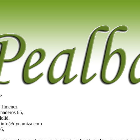
e
n Jimenez
anaderos 65,
olid,
o: info@dynamiza.com
6,