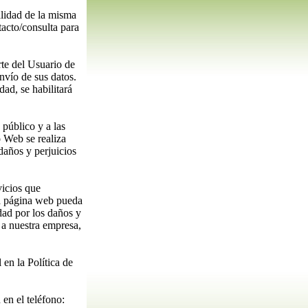
alidad de la misma
tacto/consulta para
rte del Usuario de
nvío de sus datos.
dad, se habilitará
público y a las
o Web se realiza
daños y perjuicios
vicios que
ra página web pueda
ad por los daños y
s a nuestra empresa,
en la Política de
 en el teléfono: