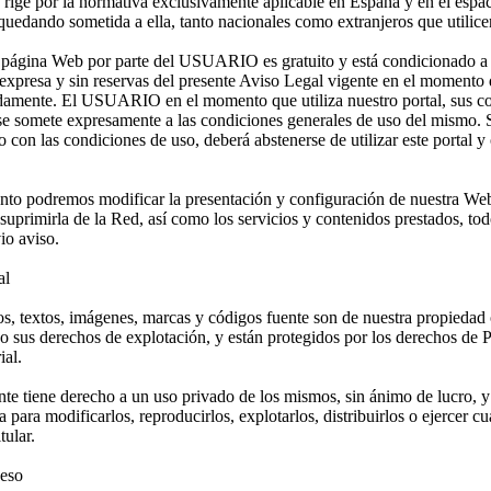
 rige por la normativa exclusivamente aplicable en España y en el esp
uedando sometida a ella, tanto nacionales como extranjeros que utilic
 página Web por parte del USUARIO es gratuito y está condicionado a l
 expresa y sin reservas del presente Aviso Legal vigente en el momento 
damente. El USUARIO en el momento que utiliza nuestro portal, sus c
 se somete expresamente a las condiciones generales de uso del mismo. S
o con las condiciones de uso, deberá abstenerse de utilizar este portal 
to podremos modificar la presentación y configuración de nuestra Web
o suprimirla de la Red, así como los servicios y contenidos prestados, to
vio aviso.
ual
s, textos, imágenes, marcas y códigos fuente son de nuestra propiedad o
o sus derechos de explotación, y están protegidos por los derechos de 
ial.
te tiene derecho a un uso privado de los mismos, sin ánimo de lucro, y
 para modificarlos, reproducirlos, explotarlos, distribuirlos o ejercer c
tular.
ceso